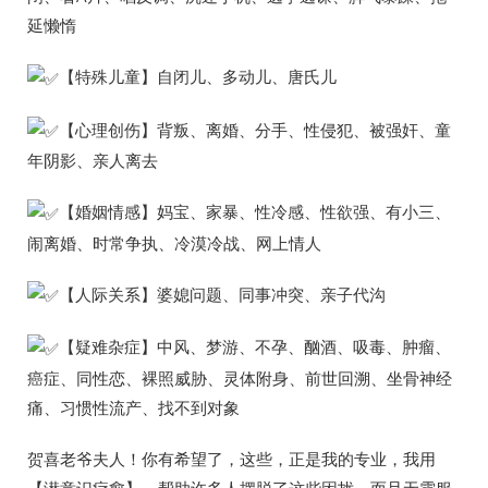
延懒惰
【特殊儿童】自闭儿、多动儿、唐氏儿
【心理创伤】背叛、离婚、分手、性侵犯、被强奸、童
年阴影、亲人离去
【婚姻情感】妈宝、家暴、性冷感、性欲强、有小三、
闹离婚、时常争执、冷漠冷战、网上情人
【人际关系】婆媳问题、同事冲突、亲子代沟
【疑难杂症】中风、梦游、不孕、酗酒、吸毒、肿瘤、
癌症、同性恋、裸照威胁、灵体附身、前世回溯、坐骨神经
痛、习惯性流产、找不到对象
贺喜老爷夫人！你有希望了，这些，正是我的专业，我用
【潜意识疗愈】，帮助许多人摆脱了这些困扰，而且无需服