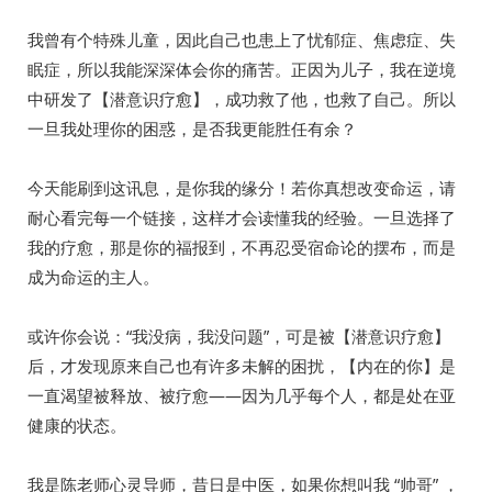
我曾有个特殊儿童，因此自己也患上了忧郁症、焦虑症、失
眠症，所以我能深深体会你的痛苦。正因为儿子，我在逆境
中研发了【潜意识疗愈】，成功救了他，也救了自己。所以
一旦我处理你的困惑，是否我更能胜任有余？
今天能刷到这讯息，是你我的缘分！若你真想改变命运，请
耐心看完每一个链接，这样才会读懂我的经验。一旦选择了
我的疗愈，那是你的福报到，不再忍受宿命论的摆布，而是
成为命运的主人。
或许你会说：“我没病，我没问题”，可是被【潜意识疗愈】
后，才发现原来自己也有许多未解的困扰，【内在的你】是
一直渴望被释放、被疗愈——因为几乎每个人，都是处在亚
健康的状态。
我是陈老师心灵导师，昔日是中医，如果你想叫我 “帅哥” ，