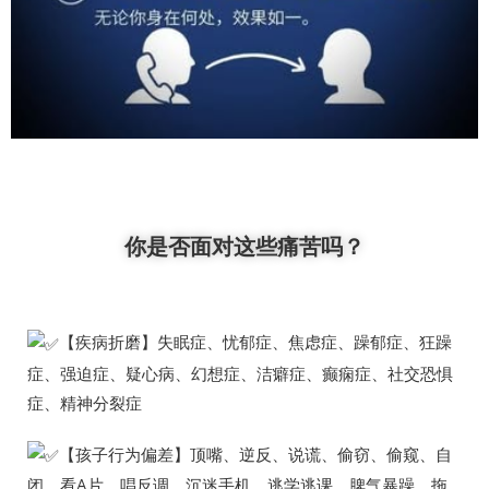
你是否面对这些痛苦吗？
【疾病折磨】失眠症、忧郁症、焦虑症、躁郁症、狂躁
症、强迫症、疑心病、幻想症、洁癖症、癫痫症、社交恐惧
症、精神分裂症
【孩子行为偏差】顶嘴、逆反、说谎、偷窃、偷窥、自
闭、看A片、唱反调、沉迷手机、逃学逃课、脾气暴躁、拖