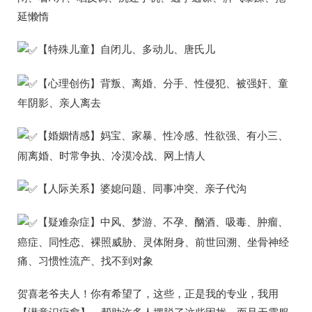
延懒惰
【特殊儿童】自闭儿、多动儿、唐氏儿
【心理创伤】背叛、离婚、分手、性侵犯、被强奸、童
年阴影、亲人离去
【婚姻情感】妈宝、家暴、性冷感、性欲强、有小三、
闹离婚、时常争执、冷漠冷战、网上情人
【人际关系】婆媳问题、同事冲突、亲子代沟
【疑难杂症】中风、梦游、不孕、酗酒、吸毒、肿瘤、
癌症、同性恋、裸照威胁、灵体附身、前世回溯、坐骨神经
痛、习惯性流产、找不到对象
贺喜老爷夫人！你有希望了，这些，正是我的专业，我用
【潜意识疗愈】，帮助许多人摆脱了这些困扰，而且无需服