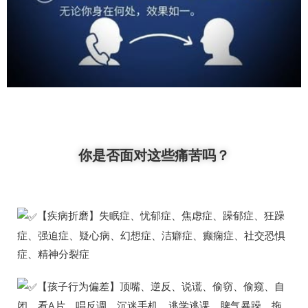
你是否面对这些痛苦吗？
【疾病折磨】失眠症、忧郁症、焦虑症、躁郁症、狂躁
症、强迫症、疑心病、幻想症、洁癖症、癫痫症、社交恐惧
症、精神分裂症
【孩子行为偏差】顶嘴、逆反、说谎、偷窃、偷窥、自
闭、看A片、唱反调、沉迷手机、逃学逃课、脾气暴躁、拖