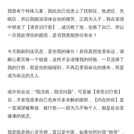
我曾有个特殊儿童，因此自己也患上了忧郁症、焦虑症、失
眠症，所以我能深深体会你的痛苦。正因为儿子，我在逆境
中研发了【潜意识疗愈】，成功救了他，也救了自己。所以
一旦我处理你的困惑，是否我更能胜任有余？
今天能刷到这讯息，是你我的缘分！若你真想改变命运，请
耐心看完每一个链接，这样才会读懂我的经验。一旦选择了
我的疗愈，那是你的福报到，不再忍受宿命论的摆布，而是
成为命运的主人。
或许你会说：“我没病，我没问题”，可是被【潜意识疗愈】
后，才发现原来自己也有许多未解的困扰，【内在的你】是
一直渴望被释放、被疗愈——因为几乎每个人，都是处在亚
健康的状态。
我是陈老师心灵导师，昔日是中医，如果你想叫我 “帅哥” ，