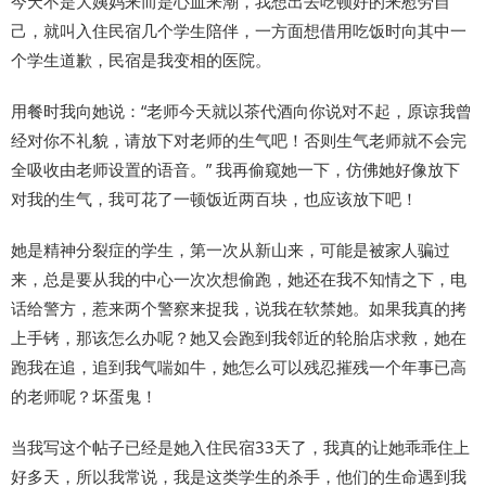
今天不是大姨妈来而是心血来潮，我想出去吃顿好的来慰劳自
己，就叫入住民宿几个学生陪伴，一方面想借用吃饭时向其中一
个学生道歉，民宿是我变相的医院。
用餐时我向她说：“老师今天就以茶代酒向你说对不起，原谅我曾
经对你不礼貌，请放下对老师的生气吧！否则生气老师就不会完
全吸收由老师设置的语音。” 我再偷窥她一下，仿佛她好像放下
对我的生气，我可花了一顿饭近两百块，也应该放下吧！
她是精神分裂症的学生，第一次从新山来，可能是被家人骗过
来，总是要从我的中心一次次想偷跑，她还在我不知情之下，电
话给警方，惹来两个警察来捉我，说我在软禁她。如果我真的拷
上手铐，那该怎么办呢？她又会跑到我邻近的轮胎店求救，她在
跑我在追，追到我气喘如牛，她怎么可以残忍摧残一个年事已高
的老师呢？坏蛋鬼！
当我写这个帖子已经是她入住民宿33天了，我真的让她乖乖住上
好多天，所以我常说，我是这类学生的杀手，他们的生命遇到我