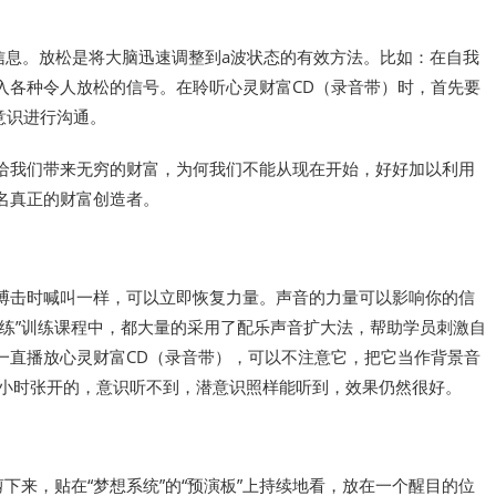
信息。放松是将大脑迅速调整到a波状态的有效方法。比如：在自我
入各种令人放松的信号。在聆听心灵财富CD（录音带）时，首先要
意识进行沟通。
给我们带来无穷的财富，为何我们不能从现在开始，好好加以利用
名真正的财富创造者。
搏击时喊叫一样，可以立即恢复力量。声音的力量可以影响你的信
练”训练课程中，都大量的采用了配乐声音扩大法，帮助学员刺激自
一直播放心灵财富CD（录音带），可以不注意它，把它当作背景音
4小时张开的，意识听不到，潜意识照样能听到，效果仍然很好。
下来，贴在“梦想系统”的“预演板”上持续地看，放在一个醒目的位