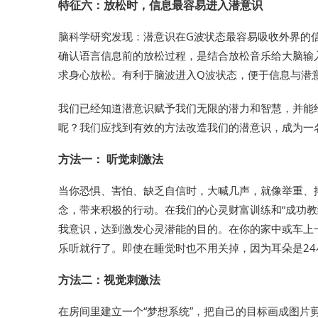
特征六：放松时，信息最容易进入潜意识
脑科学研究发现：潜意识在G波状态最容易吸收外界的
确认语言信息前的放松过程，是结合放松音乐给大脑输
求身心放松。有利于脑波进入Q波状态，便于信息与潜
我们已经知道潜意识赋予我们无限的潜力和智慧，并能
呢？我们应找到有效的方法改造我们的潜意识，成为一
方法一： 听觉刺激法
当你恐惧、害怕、缺乏自信时，大喊几声，就像举重、
念，带来积极的行动。在我们的心灵财富训练和“成功教
我意识，达到激发心灵潜能的目的。在你的家中或车上
乐听就行了。即使在睡觉时也不用关掉，因为耳朵是2
方法二：视觉刺激法
在房间里建立一个“梦想系统”，把自己的目标画成图片剪