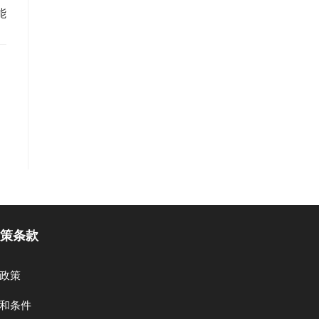
能
策条款
政策
和条件