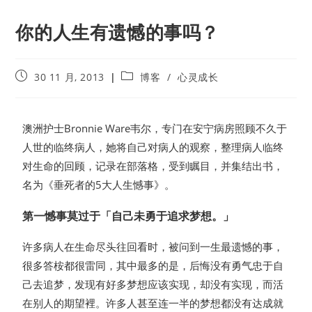
你的人生有遗憾的事吗？
30 11 月, 2013
博客
/
心灵成长
澳洲护士Bronnie Ware韦尔，专门在安宁病房照顾不久于
人世的临终病人，她将自己对病人的观察，整理病人临终
对生命的回顾，记录在部落格，受到瞩目，并集结出书，
名为《垂死者的5大人生憾事》。
第一憾事莫过于「自己未勇于追求梦想。」
许多病人在生命尽头往回看时，被问到一生最遗憾的事，
很多答桉都很雷同，其中最多的是，后悔没有勇气忠于自
己去追梦，发现有好多梦想应该实现，却没有实现，而活
在别人的期望裡。许多人甚至连一半的梦想都没有达成就