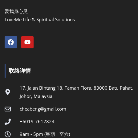
爱我身心灵
LoveMe Life & Spiritual Solutions
联络详情
17, Jalan Bintang 18, Taman Flora, 83000 Batu Pahat,
Johor, Malaysia.
cheabeng@gmail.com
+6019-7612824
9am - 5pm (星期一至六)