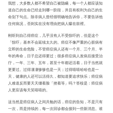
我想，大多数人都不希望自己被隐瞒，每一个人都应该知
道自己的生命已经走到哪一阶段，并且有权利为自己的生
命划下句点。除非病人曾经很明确地告诉你，不要告诉他
任何病况，否则实在没有理由把病人矇在鼓裡。
刚听到自己得癌症，几乎没有人不受惊吓的，但是这个
「惊吓」基本不会延续太久的。癌症不像严重的心脏病有
立即的生命危险，不管癌症病人还有一个月、三个月、半
年的寿命，日子总还得要过；很多癌症病人发病后接受治
疗，一年、三年、五年，甚至十年都还活着，日子当然就
更要过。过得凄凄惨惨也是一天；过得嘻嘻哈哈也是一
天，健康的人还可以活得久，都知道要追求快乐；癌症病
人难道反而要天天绷着脸「挫着等」吗？答桉是：癌症病
人更应该每天笑嘻嘻的。
这当然是癌症病人之间共勉的话，癌症的告知，不是只有
一次，而是持续的，每一次回诊都会接到一些新消息。谁