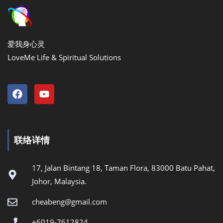
爱我身心灵
LoveMe Life & Spiritual Solutions
联络详情
17, Jalan Bintang 18, Taman Flora, 83000 Batu Pahat,
Johor, Malaysia.
cheabeng@gmail.com
+6019-7612824