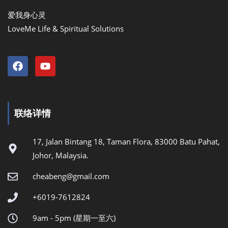
爱我身心灵
LoveMe Life & Spiritual Solutions
联络详情
17, Jalan Bintang 18, Taman Flora, 83000 Batu Pahat,
Johor, Malaysia.
cheabeng@gmail.com
+6019-7612824
9am - 5pm (星期一至六)