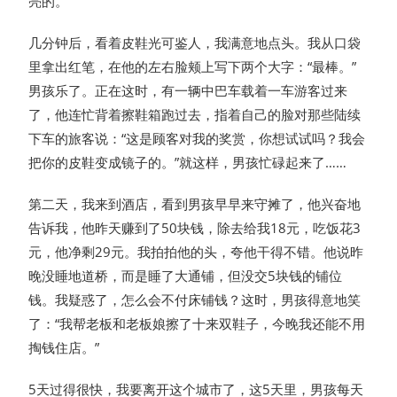
亮的。
几分钟后，看着皮鞋光可鉴人，我满意地点头。我从口袋
里拿出红笔，在他的左右脸颊上写下两个大字：“最棒。”
男孩乐了。正在这时，有一辆中巴车载着一车游客过来
了，他连忙背着擦鞋箱跑过去，指着自己的脸对那些陆续
下车的旅客说：“这是顾客对我的奖赏，你想试试吗？我会
把你的皮鞋变成镜子的。”就这样，男孩忙碌起来了……
第二天，我来到酒店，看到男孩早早来守摊了，他兴奋地
告诉我，他昨天赚到了50块钱，除去给我18元，吃饭花3
元，他净剩29元。我拍拍他的头，夸他干得不错。他说昨
晚没睡地道桥，而是睡了大通铺，但没交5块钱的铺位
钱。我疑惑了，怎么会不付床铺钱？这时，男孩得意地笑
了：“我帮老板和老板娘擦了十来双鞋子，今晚我还能不用
掏钱住店。”
5天过得很快，我要离开这个城市了，这5天里，男孩每天