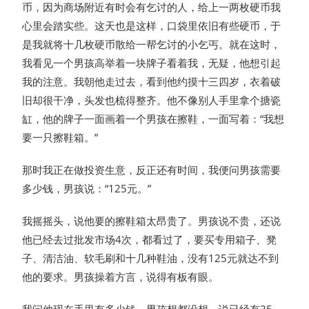
币，因为商场附近有时会有乞讨的人，给上一两枚硬币我
心里会踏实些。这天也是这样，口袋里依旧有些硬币，于
是我就将十几枚硬币散给一帮乞讨的小乞丐。就在这时，
我看见一个男孩高举着一块牌子看着我，无疑，他想引起
我的注意。我朝他走过去，看到他约摸十三四岁，衣着破
旧却很干净，头发也梳得整齐。他不像别人手里拿个搪瓷
缸，他的牌子一面画着一个男孩在擦鞋，一面写着：“我想
要一只擦鞋箱。”
那时我正在做投资生意，反正还有时间，我便问男孩需要
多少钱，男孩说：“125元。”
我摇摇头，说他要的擦鞋箱太昂贵了。男孩说不贵，还说
他已经去过批发市场4次，都看过了，要买专用箱子、凳
子、清洁油、软毛刷和十几种鞋油，没有125元就达不到
他的要求。男孩操着方言，说得有板有眼。