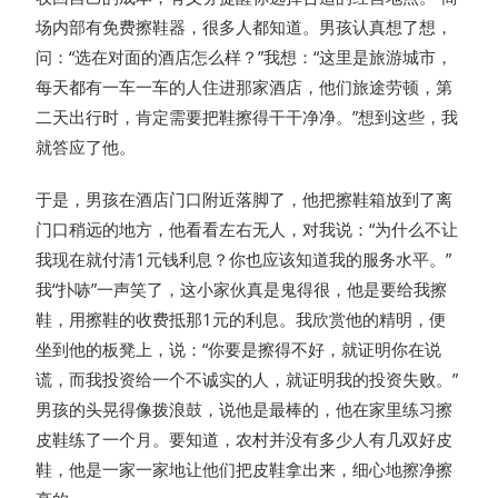
场内部有免费擦鞋器，很多人都知道。男孩认真想了想，
问：“选在对面的酒店怎么样？”我想：“这里是旅游城市，
每天都有一车一车的人住进那家酒店，他们旅途劳顿，第
二天出行时，肯定需要把鞋擦得干干净净。”想到这些，我
就答应了他。
于是，男孩在酒店门口附近落脚了，他把擦鞋箱放到了离
门口稍远的地方，他看看左右无人，对我说：“为什么不让
我现在就付清1元钱利息？你也应该知道我的服务水平。”
我“扑哧”一声笑了，这小家伙真是鬼得很，他是要给我擦
鞋，用擦鞋的收费抵那1元的利息。我欣赏他的精明，便
坐到他的板凳上，说：“你要是擦得不好，就证明你在说
谎，而我投资给一个不诚实的人，就证明我的投资失败。”
男孩的头晃得像拨浪鼓，说他是最棒的，他在家里练习擦
皮鞋练了一个月。要知道，农村并没有多少人有几双好皮
鞋，他是一家一家地让他们把皮鞋拿出来，细心地擦净擦