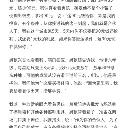
我问他现在手里有多少钱，男孩想都没想，说已经有35
元，还少90元。我认真看着男孩，确定他不是个小骗子，
便掏出钱夹，拿出90元，说：“这90元钱给你，算是我的
投资。有个条件，从你接过钱的这一刻起，我们就是合伙
人了。我在这个城市呆5天，5天内你不仅要把90元钱还给
我，我还要1元钱的利息。如果你答应这条件，这90元现
在就归你。”
男孩兴奋地看着我，满口答应。男孩还告诉我，他读六年
级，每星期只去上3天课，另外几天要放牛、放羊和帮母
亲种地，可他的成绩从没有滑下过前三名，所以，他是最
棒的。我问他为什么要买擦鞋箱，他说：“因为家里穷，我
要趁着暑假出来，攒够学费。”
我以一种欣赏的眼光看着男孩，然后陪他去批发市场选购
了擦鞋箱和其他各种擦鞋用具。男孩背着箱子，准备在商
场门口摆下摊位。我摇摇头，说：“作为你的合伙人，为了
收回自己的成本，有义务提醒你选择合适的经营地点。”商