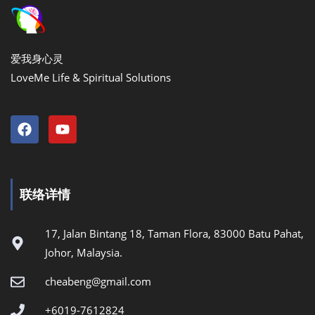
爱我身心灵
LoveMe Life & Spiritual Solutions
联络详情
17, Jalan Bintang 18, Taman Flora, 83000 Batu Pahat,
Johor, Malaysia.
cheabeng@gmail.com
+6019-7612824