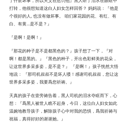
了什麽坏事，所以天父在惩罚他』黑人听了泪水在眼眶中
打转，他很想知道这白人妇女怎样回答？ 妈妈说：『他是
个很好的人, 也没有做坏事。 咱们家花园的花、有红、有
白、有黄…是不是？』
『是啊！是啊！』
『那花的种子是不是都黑色的？』孩子想了一下，『对
啊！都是黑的。』『黑色的种子，开出色彩鲜美的花朵，
让这世界多采多姿，是不是？』 『是啊！』孩子恍然大悟
地说： 『那司机叔叔不是坏人喽！感谢司机叔叔，您让这
世界多采多姿，我要爲您祈祷。』
天真的孩子在壹旁祷告着，黑人司机的泪水夺眶而下，心
想：『爲黑人被世人瞧不起身，今日，这位白人妇女如此
温婉地教导孩子，解除孩子心中对我的恐惧，爲我祈祷与
祝福，真得好好的谢谢她。』