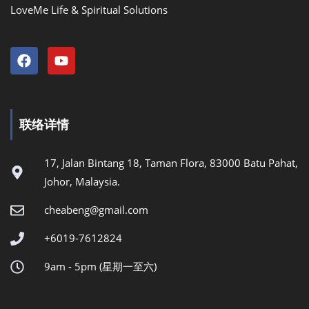
LoveMe Life & Spiritual Solutions
联络详情
17, Jalan Bintang 18, Taman Flora, 83000 Batu Pahat,
Johor, Malaysia.
cheabeng@gmail.com
+6019-7612824
9am - 5pm (星期一至六)