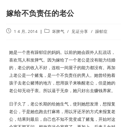
嫁给不负责任的老公
1 4 月, 2014
坏脾气
/
见证分享
/
躁郁症
她是一个患有躁郁症的妈妈。以前的她会跟外人乱说话，
喜欢骂人和发脾气。因为嫁给了一个老公是没有能力结婚
的，老公的收入不好，连租一间屋子的能力都没有。再加
上老公是一个赌鬼，是一个不负责任的男人。她曾经抱着
孩子去老公赌博的地方，想用孩子来唤醒老公，但是她的
老公却无动于衷。所以逼于无奈，她只好出去赚钱养家。
日子久了，老公长期的给她生气，使到她想发泄，想报复
老公，于是她也跑去打麻将，用以牙还牙的方式来报复老
公，结果到最后，自己也不知不觉变成了赌鬼，开始对这
个家不闻不问，想放弃这个家庭了。再加上，后来儿女对