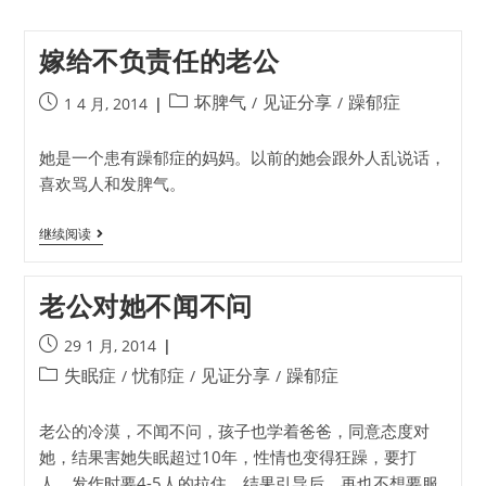
嫁给不负责任的老公
坏脾气
见证分享
躁郁症
/
/
1 4 月, 2014
她是一个患有躁郁症的妈妈。以前的她会跟外人乱说话，
喜欢骂人和发脾气。
继续阅读
老公对她不闻不问
29 1 月, 2014
失眠症
忧郁症
见证分享
躁郁症
/
/
/
老公的冷漠，不闻不问，孩子也学着爸爸，同意态度对
她，结果害她失眠超过10年，性情也变得狂躁，要打
人，发作时要4-5人的拉住，结果引导后，再也不想要服