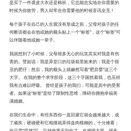
是买了一件裘皮大衣还是棉袄，它总能忠实地在你需要的
时候为你效劳，男人却常在你需要他的时候音讯全无！
每个孩子在自己的人生观没有形成之前，父母对孩子的任
何断语都会在他或她的额头贴上一个“标签”，这个“标签”可
以伴随着他或她一辈子。
我就想到了小时候，父母很多无心的玩笑其实对我是有伤
害的。譬如说：我是弄堂口的垃圾箱里捡来的；我是个很
丑的肥仔；然后，我的额头上就赫然写着“肥弃婴”这三个
大字。 在我的整个求学阶段，这三个字困扰着我，也压得
我有点难以呼吸。 曾经是孩子的我们，可能是其中的受害
者。如果这“标签”是给了限制性思维，障碍你拥抱幸福美
满婚姻。
在我们生命中，有些东西你一直回避它就会越来越大，成
了顽疾；硬碰硬和它相撞就弄得血肉模糊的，十分难看；
你只需“穿越”它，它就伤害不到你了。在感情方面，很多