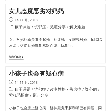
女儿态度恶劣对妈妈
14 11 月, 2018
孩子课题
忧郁症
见证分享
解决难题
/
/
/
女儿对妈妈总是看不起她、批评她、发脾气对她、顶嘴唱
反调，这使到她郁郁寡欢而患上忧郁症。
继续阅读
小孩子也会有疑心病
14 11 月, 2018
孩子课题
忧郁症
改变性格
焦虑症
疑心病
/
/
/
/
/
紧张恐惧症
见证分享
/
小孩子也会患上疑心病，疑神疑鬼手脚和嘴巴有问题，同